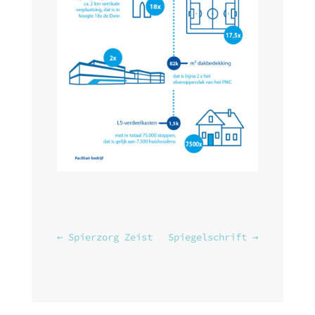
←
Spierzorg Zeist
Spiegelschrift
→