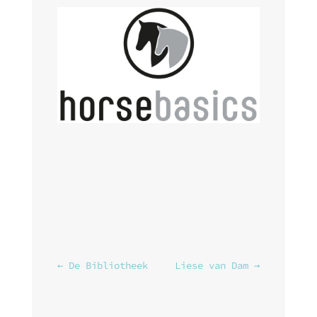
←
De Bibliotheek
Liese van Dam
→