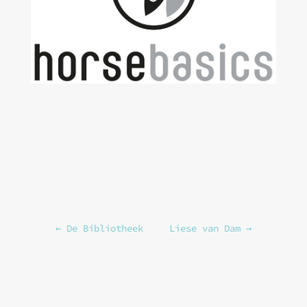
←
De Bibliotheek
Liese van Dam
→