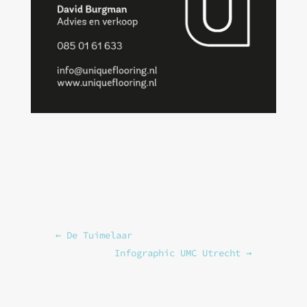
←
De Tuimelaar
Infographic UMC Utrecht
→