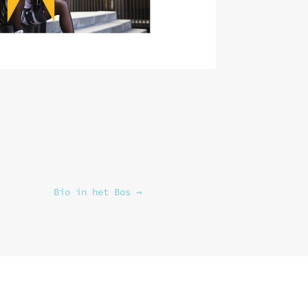
Bio in het Bos
→