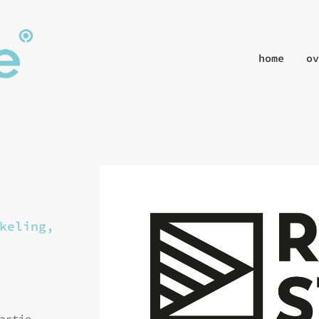
home
ov
keling,
artje,