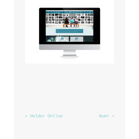
←
Helder Online
Numi
→