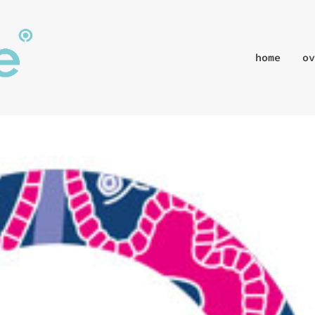
home
ov