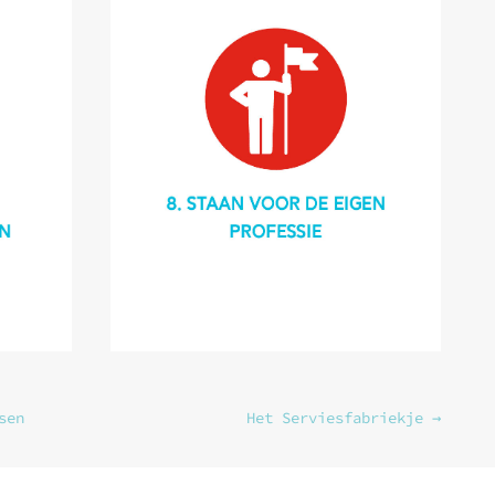
sen
Het Serviesfabriekje
→