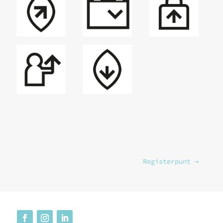
Registerpunt
→