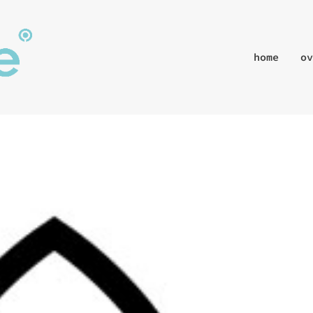
home
ov