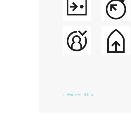
←
Wouter Niks