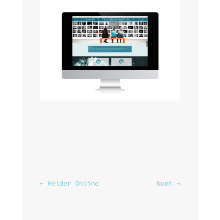
←
Helder Online
Numi
→