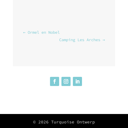
←
Ormel en Nobel
Camping Les Arches
→
© 2026 Turquoise Ontwerp