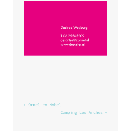
←
Ormel en Nobel
Camping Les Arches
→