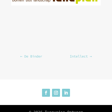
←
De Binder
Intellect
→
© 2026 Turquoise Ontwerp